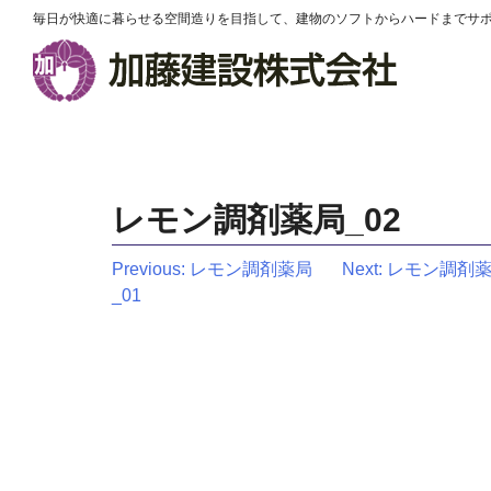
毎日が快適に暮らせる空間造りを目指して、建物のソフトからハードまでサ
レモン調剤薬局_02
投
Previous:
レモン調剤薬局
Next:
レモン調剤薬
_01
稿
ナ
ビ
ゲ
ー