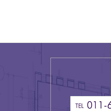
シ
ョ
ン