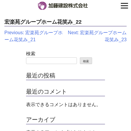
宏楽苑グループホーム花笑み_22
投
Previous:
宏楽苑グループホ
Next:
宏楽苑グループホーム
ーム花笑み_21
花笑み_23
稿
ナ
検索
検索
ビ
ゲ
最近の投稿
ー
最近のコメント
シ
表示できるコメントはありません。
ョ
ン
アーカイブ