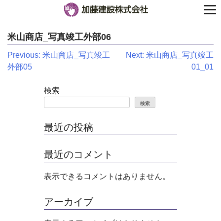
米山商店_写真竣工外部06
投
Previous:
米山商店_写真竣工
Next:
米山商店_写真竣工
外部05
01_01
稿
ナ
検索
検索
ビ
ゲ
最近の投稿
ー
最近のコメント
シ
表示できるコメントはありません。
ョ
ン
アーカイブ