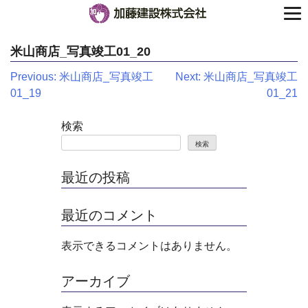
米山商店_写真竣工01_20
投
Previous:
米山商店_写真竣工
Next:
米山商店_写真竣工
01_19
01_21
稿
ナ
検索
検索
ビ
ゲ
最近の投稿
ー
最近のコメント
シ
表示できるコメントはありません。
ョ
ン
アーカイブ