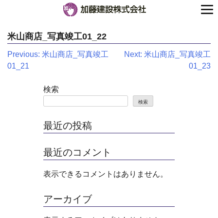
米山商店_写真竣工01_22
投
Previous:
米山商店_写真竣工
Next:
米山商店_写真竣工
01_21
01_23
稿
ナ
検索
検索
ビ
ゲ
最近の投稿
ー
最近のコメント
シ
表示できるコメントはありません。
ョ
ン
アーカイブ