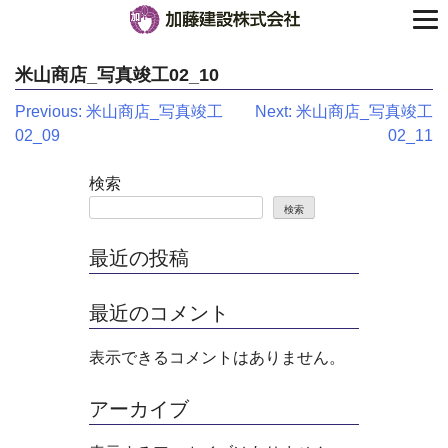
米山商店_写真竣工02_10
投
Previous:
米山商店_写真竣工
Next:
米山商店_写真竣工
02_09
02_11
稿
ナ
検索
検索
ビ
ゲ
最近の投稿
ー
最近のコメント
シ
表示できるコメントはありません。
ョ
ン
アーカイブ