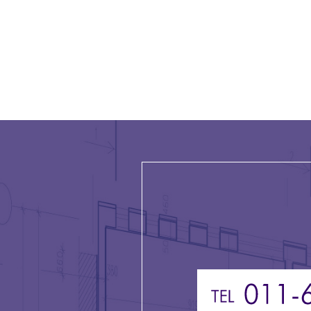
シ
ョ
ン