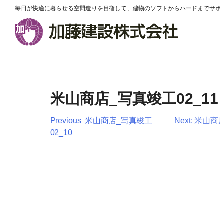
毎日が快適に暮らせる空間造りを目指して、建物のソフトからハードまでサ
米山商店_写真竣工02_11
投
Previous:
米山商店_写真竣工
Next:
米山商店
02_10
稿
ナ
ビ
ゲ
ー