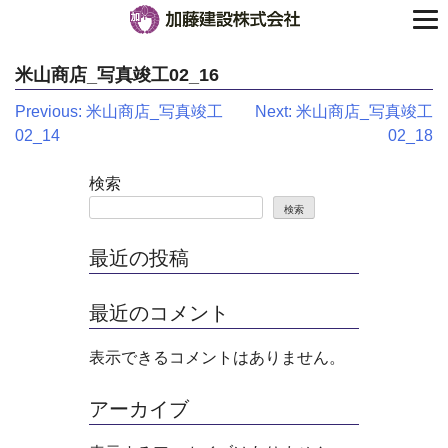
米山商店_写真竣工02_16
投
Previous:
米山商店_写真竣工
Next:
米山商店_写真竣工
02_14
02_18
稿
ナ
検索
検索
ビ
ゲ
最近の投稿
ー
最近のコメント
シ
表示できるコメントはありません。
ョ
ン
アーカイブ