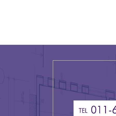
シ
ョ
ン