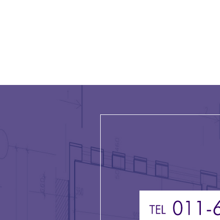
シ
ョ
ン