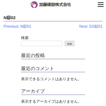
N邸02
投
Previous:
N邸01
Next:
SG邸01
稿
検索
ナ
検索
ビ
最近の投稿
ゲ
最近のコメント
ー
シ
表示できるコメントはありません。
ョ
アーカイブ
ン
表示するアーカイブはありません。