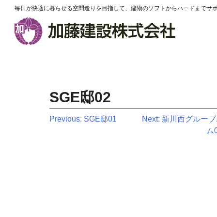
毎日が快適に暮らせる空間造りを目指して、建物のソフトからハードまでサ
SGE邸02
投
Previous:
SGE邸01
Next:
新川西グループ
ム0
稿
ナ
ビ
ゲ
ー