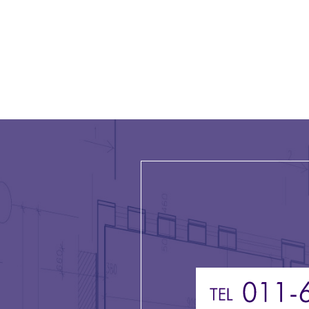
シ
ョ
ン